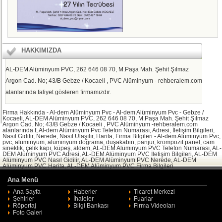
HAKKIMIZDA
AL-DEM Alüminyum PVC, 262 646 08 70, M.Paşa Mah. Şehit Şılmaz
Argon Cad. No; 43/B Gebze / Kocaeli , PVC Alüminyum - rehberalem.com
alanlarında faliyet gösteren firmamızdır.
Firma Hakkında - Al-dem Alüminyum Pvc - Al-dem Alüminyum Pvc - Gebze /
Kocaeli, AL-DEM Alüminyum PVC, 262 646 08 70, M.Paşa Mah. Şehit Şılmaz
Argon Cad. No; 43/B Gebze / Kocaeli , PVC Alüminyum -rehberalem.com
alanlarında f, Al-dem Alüminyum Pvc Telefon Numarası, Adresi, İletişim Bilgileri,
Nasıl Gidilir, Nerede, Nasıl Ulaşılır, Harita, Firma Bilgileri - Al-dem Alüminyum Pvc,
pvc, alüminyum, alüminyum doğrama, duşakabin, panjur, krompozit panel, cam
sineklik, çelik kapı, küpeş, aldem, AL-DEM Alüminyum PVC Telefon Numarası, AL-
DEM Alüminyum PVC Adresi, AL-DEM Alüminyum PVC İletişim Bilgileri, AL-DEM
Alüminyum PVC Nasıl Gidilir, AL-DEM Alüminyum PVC Nerede, AL-DEM
Alüminyum PVC Harita, AL-DEM Alüminyum PVC Firma Bilgileri
Ana Menü
Ana Sayfa
Haberler
Ticaret Merkezi
Şehirler
İhaleler
Fuarlar
Röportaj
Bilgi Bankası
Firma Videoları
Foto Galeri